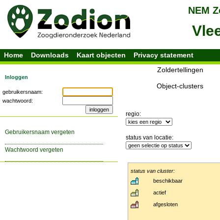
Home
Downloads
Kaart objecten
Privacy statement
Zoldertellingen
Inloggen
Object-clusters
gebruikersnaam:
wachtwoord:
regio:
gebruikersnaam vergeten
status van locatie:
wachtwoord vergeten
status van cluster:
beschikbaar
actief
afgesloten